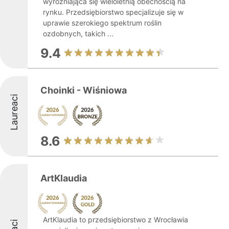
wyróżniająca się wieloletnią obecnością na
rynku. Przedsiębiorstwo specjalizuje się w
uprawie szerokiego spektrum roślin
ozdobnych, takich ...
9.4
Choinki - Wiśniowa
Laureaci
8.6
ArtKlaudia
ArtKlaudia to przedsiębiorstwo z Wrocławia