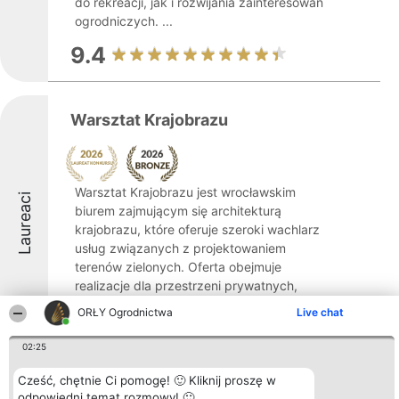
do rekreacji, jak i rozwijania zainteresowań
ogrodniczych. ...
9.4
Warsztat Krajobrazu
Warsztat Krajobrazu jest wrocławskim
Laureaci
biurem zajmującym się architekturą
krajobrazu, które oferuje szeroki wachlarz
usług związanych z projektowaniem
terenów zielonych. Oferta obejmuje
realizacje dla przestrzeni prywatnych,
takich jak ogrody ...
ORŁY Ogrodnictwa
Live chat
8.6
02:25
Cześć, chętnie Ci pomogę! 🙂 Kliknij proszę w
odpowiedni temat rozmowy! 🙂