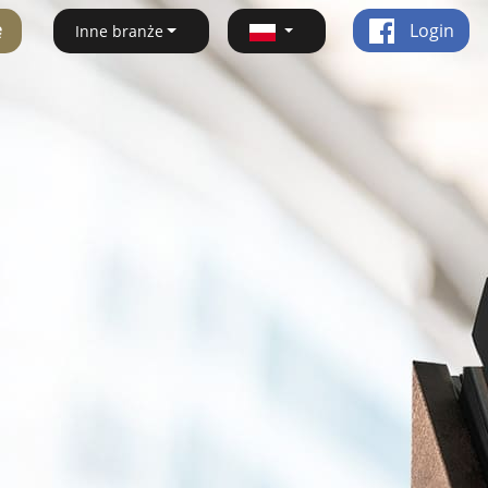
ę
Login
Inne branże