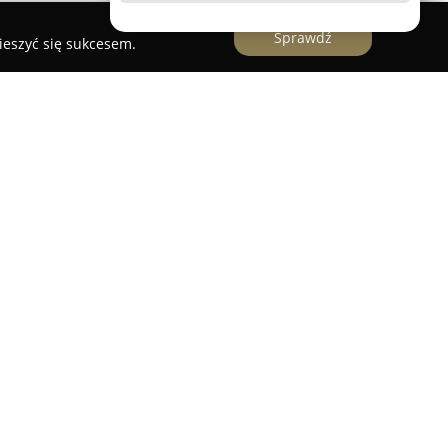
Sprawdź
ieszyć się sukcesem.
da
zlokalizowane przy ulicy Stawowej 33 w Kątach
toryzowanego dealera oraz serwisu marek
stanowi wszechstronne miejsce zaopatrzenia dla
 urządzeń skierowanych do ogrodu, domu, a
wań. Oferta obejmuje bogaty wybór akcesoriów
roboty koszące, pilarki oraz inne maszyny, w
ny w budownictwie.
autoryzowany dystrybutor zapewniający klientom
 które charakteryzują się innowacyjnością,