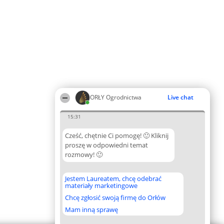
ORŁY Ogrodnictwa
Live chat
15:31
Cześć, chętnie Ci pomogę! 🙂 Kliknij
proszę w odpowiedni temat
rozmowy! 🙂
Jestem Laureatem, chcę odebrać
materiały marketingowe
Chcę zgłosić swoją firmę do Orłów
Mam inną sprawę