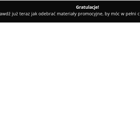
Gratulacje!
awdź już teraz jak odebrać materiały promocyjne, by móc w pełni c
 Stihl, Karcher, Honda & Milwaukee
ilwaukee
O firmie:
Centrum Karcher, Stihl & Hon
Wrocławskich pełni funkcję au
Kärcher, Stihl i Honda. Firma 
osób potrzebujących solidnych
także profesjonalnych zastoso
ogrodowych, w tym nowoczesne 
tym także sprzęt wykorzystywa
Firma Centrum występuje jako 
wyłącznie oryginalne produkty,