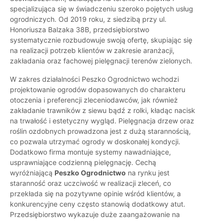
specjalizująca się w świadczeniu szeroko pojętych usług
ogrodniczych. Od 2019 roku, z siedzibą przy ul.
Honoriusza Balzaka 38B, przedsiębiorstwo
systematycznie rozbudowuje swoją ofertę, skupiając się
na realizacji potrzeb klientów w zakresie aranżacji,
zakładania oraz fachowej pielęgnacji terenów zielonych.
W zakres działalności Peszko Ogrodnictwo wchodzi
projektowanie ogrodów dopasowanych do charakteru
otoczenia i preferencji zleceniodawców, jak również
zakładanie trawników z siewu bądź z rolki, kładąc nacisk
na trwałość i estetyczny wygląd. Pielęgnacja drzew oraz
roślin ozdobnych prowadzona jest z dużą starannością,
co pozwala utrzymać ogrody w doskonałej kondycji.
Dodatkowo firma montuje systemy nawadniające,
usprawniające codzienną pielęgnację. Cechą
wyróżniającą
Peszko Ogrodnictwo
na rynku jest
staranność oraz uczciwość w realizacji zleceń, co
przekłada się na pozytywne opinie wśród klientów, a
konkurencyjne ceny często stanowią dodatkowy atut.
Przedsiębiorstwo wykazuje duże zaangażowanie na