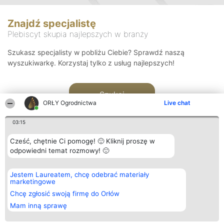
Znajdź specjalistę
Plebiscyt skupia najlepszych w branży
Szukasz specjalisty w pobliżu Ciebie? Sprawdź naszą
wyszukiwarkę. Korzystaj tylko z usług najlepszych!
Szukaj
ORŁY Ogrodnictwa
Live chat
03:15
Cześć, chętnie Ci pomogę! 🙂 Kliknij proszę w
odpowiedni temat rozmowy! 🙂
Organizator plebiscytu
Plebiscyt
Kontakt
Jestem Laureatem, chcę odebrać materiały
Bright Side Solutions sp. z o.
Laureaci
Kontakt
marketingowe
o. sp. k.
Lista
ul. Ruska 22
wszystkich
Chcę zgłosić swoją firmę do Orłów
Wrocław 50-079
Laureatów
Mam inną sprawę
KRS 0000749100 | Regon
Zasady
381313360 | NIP 8943132676
Regulamin
+48 508 492 400
Polityka