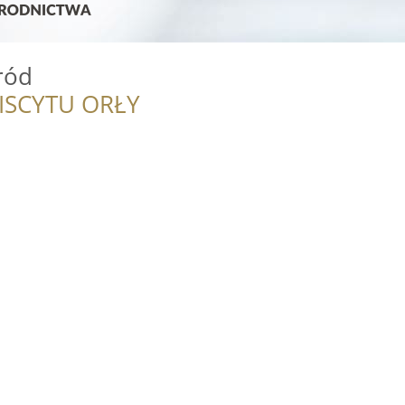
ród
ISCYTU ORŁY