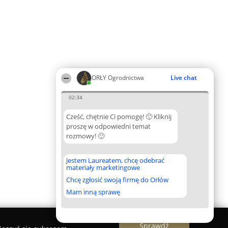
ORŁY Ogrodnictwa
Live chat
02:34
Cześć, chętnie Ci pomogę! 🙂 Kliknij
proszę w odpowiedni temat
rozmowy! 🙂
Jestem Laureatem, chcę odebrać
materiały marketingowe
Chcę zgłosić swoją firmę do Orłów
Mam inną sprawę
Sprawdź