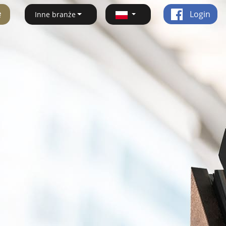
ę
Login
Inne branże