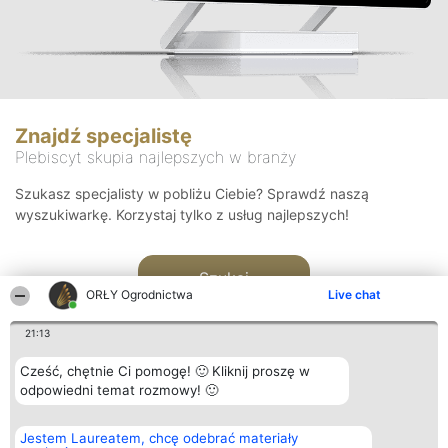
Znajdź specjalistę
Plebiscyt skupia najlepszych w branży
Szukasz specjalisty w pobliżu Ciebie? Sprawdź naszą
wyszukiwarkę. Korzystaj tylko z usług najlepszych!
Szukaj
ORŁY Ogrodnictwa
Live chat
21:13
Cześć, chętnie Ci pomogę! 🙂 Kliknij proszę w
odpowiedni temat rozmowy! 🙂
Organizator plebiscytu
Plebiscyt
Kontakt
Jestem Laureatem, chcę odebrać materiały
Bright Side Solutions sp. z o.
Laureaci
Kontakt