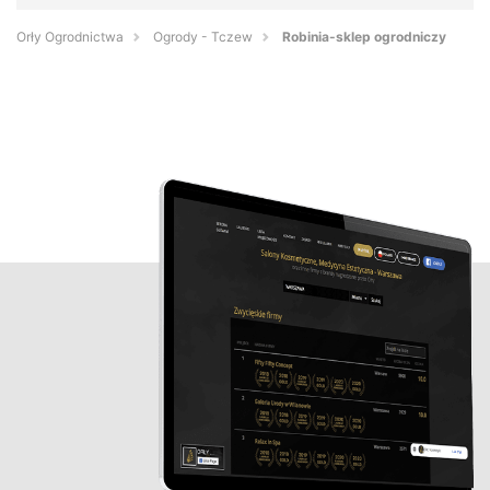
Orły Ogrodnictwa
Ogrody - Tczew
Robinia-sklep ogrodniczy