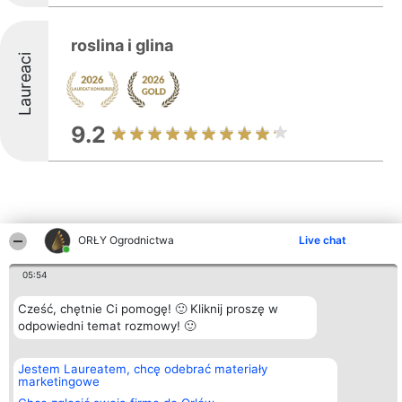
roslina i glina
Laureaci
9.2
ORŁY Ogrodnictwa
Live chat
Inne firmy z województwa
05:54
Cześć, chętnie Ci pomogę! 🙂 Kliknij proszę w
Organizator plebiscytu
Plebiscyt
Kontakt
odpowiedni temat rozmowy! 🙂
Bright Side Solutions sp. z o.
Laureaci
Kontakt
o. sp. k.
Lista
ul. Ruska 22
wszystkich
Jestem Laureatem, chcę odebrać materiały
Wrocław 50-079
Laureatów
marketingowe
KRS 0000749100 | Regon
Zasady
381313360 | NIP 8943132676
Regulamin