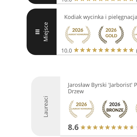
Kodiak wycinka i pielęgnacj
Miejsce
III
10.0
Jarosław Byrski 'Jarborist'
Drzew
Laureaci
8.6