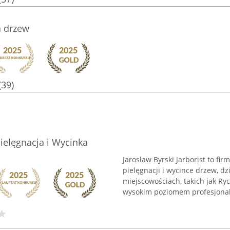
a drzew
(39)
 Pielęgnacja i Wycinka
Jarosław Byrski Jarborist to f
pielęgnacji i wycince drzew, dz
miejscowościach, takich jak Ry
wysokim poziomem profesjonali