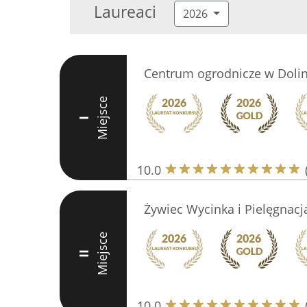
Laureaci
2026
Centrum ogrodnicze w Dolin
Miejsce
I
10.0
Żywiec Wycinka i Pielęgnacj
Miejsce
II
10.0