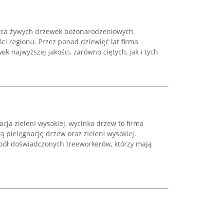
awca żywych drzewek bożonarodzeniowych,
ści regionu. Przez ponad dziewięć lat firma
k najwyższej jakości, zarówno ciętych, jak i tych
ja zieleni wysokiej, wycinka drzew to firma
pielęgnację drzew oraz zieleni wysokiej.
pół doświadczonych treeworkerów, którzy mają