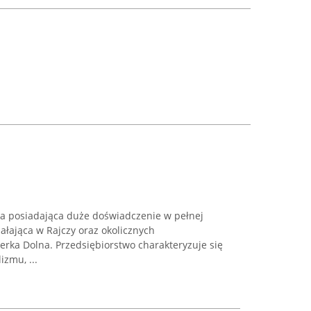
irma posiadająca duże doświadczenie w pełnej
iałająca w Rajczy oraz okolicznych
cerka Dolna. Przedsiębiorstwo charakteryzuje się
zmu, ...