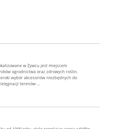
kalizowane w Żywcu jest miejscem
ników ogrodnictwa oraz zdrowych roślin.
zeroki wybór akcesoriów niezbędnych do
elęgnacji terenów ...
ku od 1990 roku, stale rozwijając swoją szkółkę