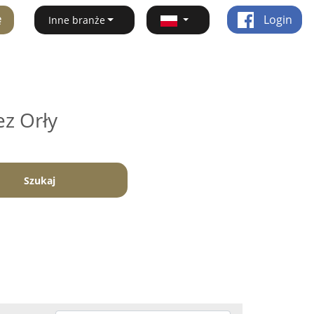
ę
Login
Inne branże
ez Orły
Szukaj