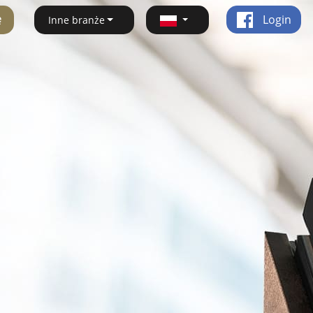
ę
Login
Inne branże