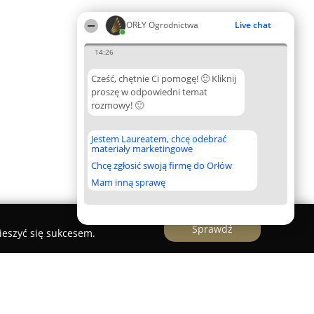
ORŁY Ogrodnictwa
Live chat
14:26
Cześć, chętnie Ci pomogę! 🙂 Kliknij
proszę w odpowiedni temat
rozmowy! 🙂
Jestem Laureatem, chcę odebrać
materiały marketingowe
Chcę zgłosić swoją firmę do Orłów
Mam inną sprawę
Sprawdź
ieszyć się sukcesem.