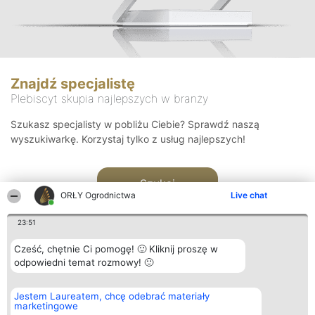
Znajdź specjalistę
Plebiscyt skupia najlepszych w branży
Szukasz specjalisty w pobliżu Ciebie? Sprawdź naszą
wyszukiwarkę. Korzystaj tylko z usług najlepszych!
Szukaj
ORŁY Ogrodnictwa
Live chat
23:51
Cześć, chętnie Ci pomogę! 🙂 Kliknij proszę w
odpowiedni temat rozmowy! 🙂
Organizator plebiscytu
Plebiscyt
Kontakt
Jestem Laureatem, chcę odebrać materiały
Bright Side Solutions sp. z o.
Laureaci
Kontakt
marketingowe
o. sp. k.
Lista