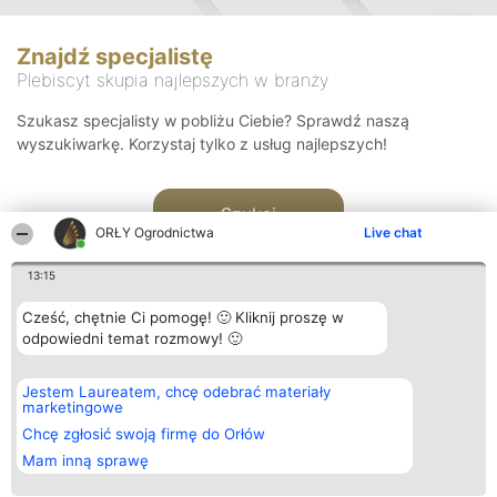
Znajdź specjalistę
Plebiscyt skupia najlepszych w branży
Szukasz specjalisty w pobliżu Ciebie? Sprawdź naszą
wyszukiwarkę. Korzystaj tylko z usług najlepszych!
Szukaj
ORŁY Ogrodnictwa
Live chat
13:15
Cześć, chętnie Ci pomogę! 🙂 Kliknij proszę w
odpowiedni temat rozmowy! 🙂
Organizator plebiscytu
Plebiscyt
Kontakt
Jestem Laureatem, chcę odebrać materiały
Bright Side Solutions sp. z o.
Laureaci
Kontakt
marketingowe
o. sp. k.
Lista
ul. Ruska 22
wszystkich
Chcę zgłosić swoją firmę do Orłów
Wrocław 50-079
Laureatów
Mam inną sprawę
KRS 0000749100 | Regon
Zasady
381313360 | NIP 8943132676
Regulamin
+48 508 492 400
Polityka