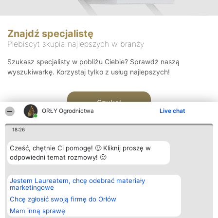
Znajdź specjalistę
Plebiscyt skupia najlepszych w branży
Szukasz specjalisty w pobliżu Ciebie? Sprawdź naszą
wyszukiwarkę. Korzystaj tylko z usług najlepszych!
Szukaj
ORŁY Ogrodnictwa
Live chat
18:26
Cześć, chętnie Ci pomogę! 🙂 Kliknij proszę w
odpowiedni temat rozmowy! 🙂
Organizator plebiscytu
Plebiscyt
Kontakt
Jestem Laureatem, chcę odebrać materiały
Bright Side Solutions sp. z o.
Laureaci
Kontakt
marketingowe
o. sp. k.
Lista
ul. Ruska 22
wszystkich
Chcę zgłosić swoją firmę do Orłów
Wrocław 50-079
Laureatów
Mam inną sprawę
KRS 0000749100 | Regon
Zasady
381313360 | NIP 8943132676
Regulamin