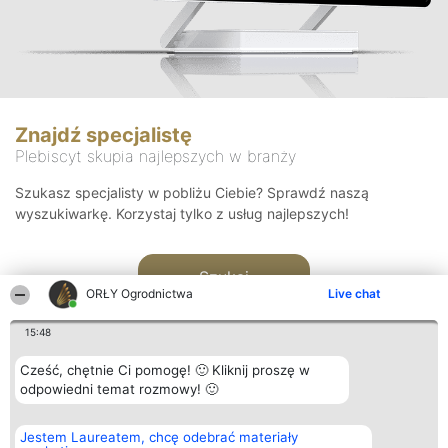
Znajdź specjalistę
Plebiscyt skupia najlepszych w branży
Szukasz specjalisty w pobliżu Ciebie? Sprawdź naszą
wyszukiwarkę. Korzystaj tylko z usług najlepszych!
Szukaj
ORŁY Ogrodnictwa
Live chat
15:48
Cześć, chętnie Ci pomogę! 🙂 Kliknij proszę w
odpowiedni temat rozmowy! 🙂
Organizator plebiscytu
Plebiscyt
Kontakt
Jestem Laureatem, chcę odebrać materiały
Bright Side Solutions sp. z o.
Laureaci
Kontakt