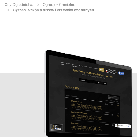
Orły Ogrodnictwa
Ogrody - Chmielno
Cyrzan. Szkółka drzew i krzewów ozdobnych