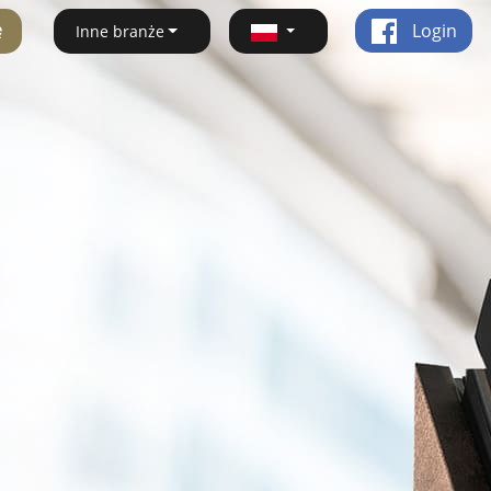
ę
Login
Inne branże