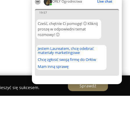
ORŁY Ogrodnictwa
Live chat
19:57
Cześć, chętnie Ci pomogę! 🙂 Kliknij
proszę w odpowiedni temat
rozmowy! 🙂
Jestem Laureatem, chcę odebrać
materiały marketingowe
Chcę zgłosić swoją firmę do Orłów
Mam inną sprawę
Sprawdź
ieszyć się sukcesem.