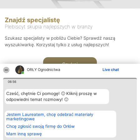
Znajdź specjalistę
Plebiscyt skupia najlepszych w branży
Szukasz specjalisty w pobliżu Ciebie? Sprawdź naszą
wyszukiwarkę. Korzystaj tylko z usług najlepszych!
Szukaj
ORŁY Ogrodnictwa
Live chat
06:56
Cześć, chętnie Ci pomogę! 🙂 Kliknij proszę w
odpowiedni temat rozmowy! 🙂
Organizator plebiscytu
Plebiscyt
Kontakt
Jestem Laureatem, chcę odebrać materiały
Bright Side Solutions sp. z o.
Laureaci
Kontakt
marketingowe
o. sp. k.
Lista
ul. Ruska 22
wszystkich
Chcę zgłosić swoją firmę do Orłów
Wrocław 50-079
Laureatów
Mam inną sprawę
KRS 0000749100 | Regon
Zasady
381313360 | NIP 8943132676
Regulamin