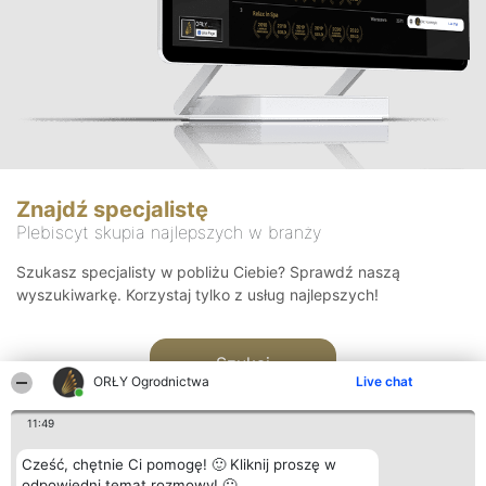
Znajdź specjalistę
Plebiscyt skupia najlepszych w branży
Szukasz specjalisty w pobliżu Ciebie? Sprawdź naszą
wyszukiwarkę. Korzystaj tylko z usług najlepszych!
Szukaj
ORŁY Ogrodnictwa
Live chat
11:49
Cześć, chętnie Ci pomogę! 🙂 Kliknij proszę w
odpowiedni temat rozmowy! 🙂