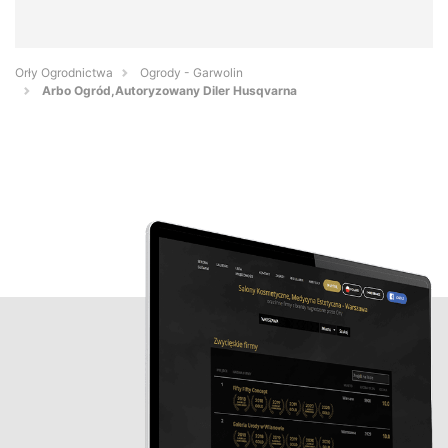
Orły Ogrodnictwa
Ogrody - Garwolin
Arbo Ogród,Autoryzowany Diler Husqvarna