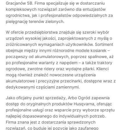
Gracjanów 5B. Firma specjalizuje się w dostarczaniu
kompleksowych rozwiązań zarówno dla entuzjastów
ogrodnictwa, jak i profesjonalistów odpowiedzialnych za
pielęgnację terenów zielonych.
W ofercie przedsiębiorstwa znajduje się szeroki wybór
urządzeń wysokiej jakości, zaprojektowanych z myślą o
zróżnicowanych wymaganiach użytkowników. Sortiment
obejmuje między innymi różnorodne modele kosiarek –
począwszy od akumulatorowych, poprzez spalinowe, aż
po profesjonalne warianty z napędem – a także traktory
ogrodowe, zwrotne ridery oraz wydajne pilarki. Klienci
mogą również znaleźć nowoczesne urządzenia
akumulatorowe i precyzyjne przecinarki, dostępne wraz z
dedykowanymi częściami zamiennymi.
Jako oficjalny punkt sprzedaży, Arbo Ogród zapewnia
dostęp do oryginalnych produktów Husqvarna, oferując
profesjonalne usługi oraz wsparcie przy wyborze sprzętu
najlepiej dopasowanego do indywidualnych potrzeb.
Firma znana jest z dostarczania sprawdzonych
rozwiązań, co buduje jej pozycję jako zaufanego