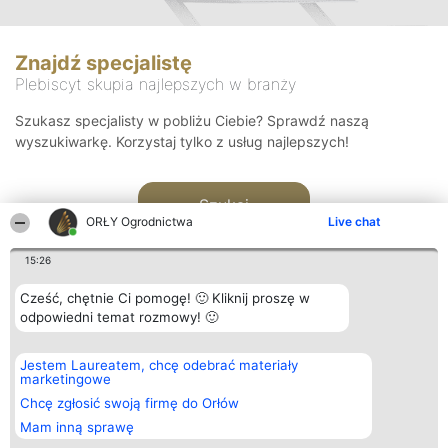
Znajdź specjalistę
Plebiscyt skupia najlepszych w branży
Szukasz specjalisty w pobliżu Ciebie? Sprawdź naszą
wyszukiwarkę. Korzystaj tylko z usług najlepszych!
Szukaj
ORŁY Ogrodnictwa
Live chat
15:26
Cześć, chętnie Ci pomogę! 🙂 Kliknij proszę w
odpowiedni temat rozmowy! 🙂
Organizator plebiscytu
Plebiscyt
Kontakt
Jestem Laureatem, chcę odebrać materiały
Bright Side Solutions sp. z o.
Laureaci
Kontakt
marketingowe
o. sp. k.
Lista
ul. Ruska 22
wszystkich
Chcę zgłosić swoją firmę do Orłów
Wrocław 50-079
Laureatów
Mam inną sprawę
KRS 0000749100 | Regon
Zasady
381313360 | NIP 8943132676
Regulamin