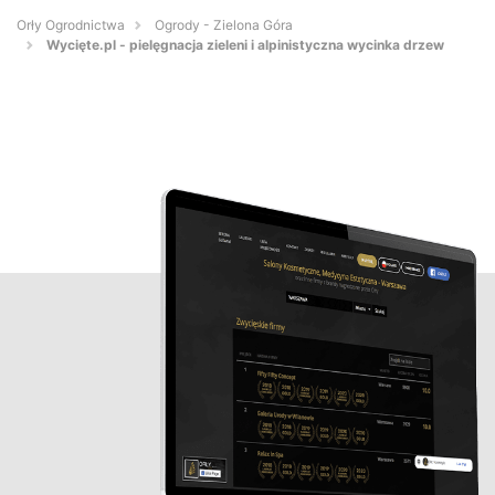
Orły Ogrodnictwa
Ogrody - Zielona Góra
Wycięte.pl - pielęgnacja zieleni i alpinistyczna wycinka drzew