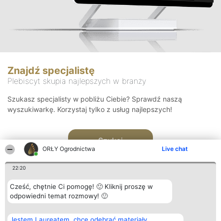
Znajdź specjalistę
Plebiscyt skupia najlepszych w branży
Szukasz specjalisty w pobliżu Ciebie? Sprawdź naszą
wyszukiwarkę. Korzystaj tylko z usług najlepszych!
Szukaj
ORŁY Ogrodnictwa
Live chat
22:20
Cześć, chętnie Ci pomogę! 🙂 Kliknij proszę w
odpowiedni temat rozmowy! 🙂
Organizator plebiscytu
Plebiscyt
Kontakt
Jestem Laureatem, chcę odebrać materiały
Bright Side Solutions sp. z o.
Laureaci
Kontakt