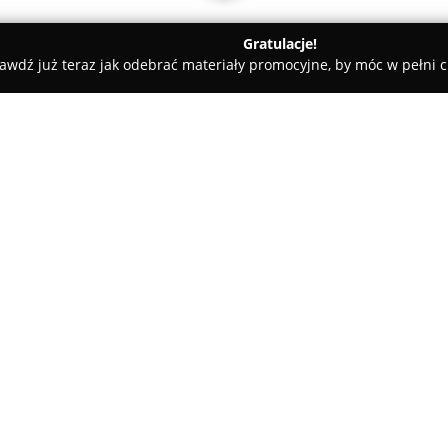
Gratulacje!
awdź już teraz jak odebrać materiały promocyjne, by móc w pełni c
 bylin Kolbudy
O firmie:
Szkółka bylin Kolbudy
od 2003
koncentrując się na produkcji 
kładzie nacisk na staranną up
doświadczeniu i specjalistycz
przekazywanie informacji ułat
prawidłową pielęgnację roślin.
Przedsiębiorstwo aktywnie bie
ogrodniczych zarówno na terenie