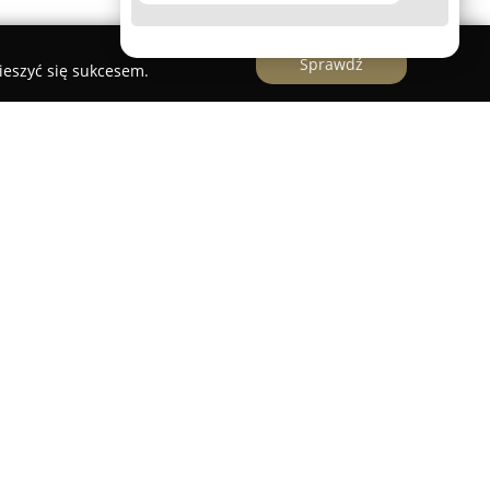
Sprawdź
ieszyć się sukcesem.
 roku prowadzi działalność w branży ogrodniczej,
sadzonek bylin oraz traw ozdobnych. Firma
rawę roślin, opierając się na zgromadzonym
nej wiedzy. Wyróżnia ją zaangażowanie w
wiających klientom świadome wybory i
rze udział w wystawach oraz targach
 kraju, jak i poza jego granicami, stale