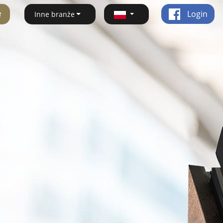
ę
Login
Inne branże