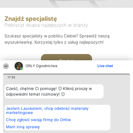
Znajdź specjalistę
Plebiscyt skupia najlepszych w branży
Szukasz specjalisty w pobliżu Ciebie? Sprawdź naszą
wyszukiwarkę. Korzystaj tylko z usług najlepszych!
Szukaj
ORŁY Ogrodnictwa
Live chat
17:55
Cześć, chętnie Ci pomogę! 🙂 Kliknij proszę w
odpowiedni temat rozmowy! 🙂
Organizator plebiscytu
Plebiscyt
Kontakt
Jestem Laureatem, chcę odebrać materiały
Bright Side Solutions sp. z o.
Laureaci
Kontakt
marketingowe
o. sp. k.
Lista
ul. Ruska 22
wszystkich
Chcę zgłosić swoją firmę do Orłów
Wrocław 50-079
Laureatów
Mam inną sprawę
KRS 0000749100 | Regon
Zasady
381313360 | NIP 8943132676
Regulamin