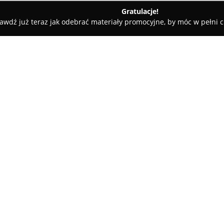
Gratulacje!
awdź już teraz jak odebrać materiały promocyjne, by móc w pełni c
i
Zielono Mi - ogrody Grodzisk Mazowiecki
iecki
O firmie:
Zielono Mi
to firma skupiająca
zaangażowaniem i pomysłowości
Grodziska Mazowieckiego i ca
Przedsiębiorstwo koncentruje 
końcową realizację, dbając o p
realizowanej inwestycji.
Wśród usług proponowanych prz
profesjonalne zakładanie tra
umożliwiające uzyskanie gęstej