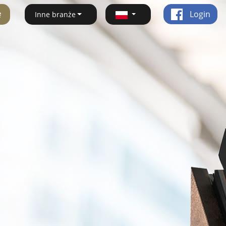
ę
Login
Inne branże