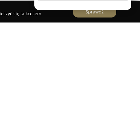
Sprawdź
ieszyć się sukcesem.
 doświadczonych fachowców, którzy z
ą realizują prace ogrodnicze na terenie
łego województwa mazowieckiego.
się na zakładaniu ogrodów od fazy projektowej po
recyzję wykonania oraz dbałość o detale w każdej
ez Zielono Mi znajduje się również
wników, gdzie stosowane są sprawdzone metody
 i zdrowej murawy. Istotną część oferty stanowią