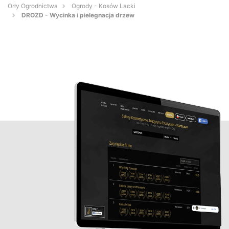
Orły Ogrodnictwa
Ogrody - Kosów Lacki
DROZD - Wycinka i pielegnacja drzew