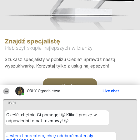
Znajdź specjalistę
Plebiscyt skupia najlepszych w branży
Szukasz specjalisty w pobliżu Ciebie? Sprawdź naszą
wyszukiwarkę. Korzystaj tylko z usług najlepszych!
Szukaj
ORŁY Ogrodnictwa
Live chat
08:31
Cześć, chętnie Ci pomogę! 🙂 Kliknij proszę w
odpowiedni temat rozmowy! 🙂
Organizator plebiscytu
Plebiscyt
Kontakt
Jestem Laureatem, chcę odebrać materiały
Bright Side Solutions sp. z o.
Laureaci
Kontakt