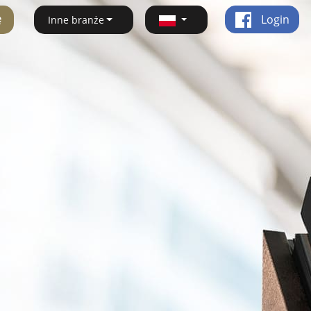
ę
Login
Inne branże