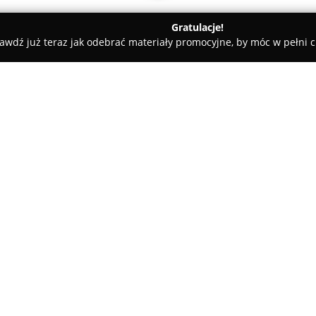
Gratulacje!
awdź już teraz jak odebrać materiały promocyjne, by móc w pełni c
 Sklep z art. ogrodniczymi, środkami ochrony roślin
rodkami ochrony roślin
O firmie:
Zlokalizowany przy ulicy Pruchn
pełni ważną rolę na lokalnym 
się na sprzedaży szerokiego a
profesjonalnych środków ochro
Pokaż więcej >>
ogrodnictwa, jak i osób z duży
W ofercie Roltex znaleźć moż
utrzymania i pielęgnacji ogro
szerokiego wyboru nasion, prze