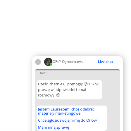
ORŁY Ogrodnictwa
Live chat
16:18
Cześć, chętnie Ci pomogę! 🙂 Kliknij
proszę w odpowiedni temat
rozmowy! 🙂
Jestem Laureatem, chcę odebrać
materiały marketingowe
Chcę zgłosić swoją firmę do Orłów
Mam inną sprawę