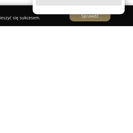
Sprawdź
ieszyć się sukcesem.
ickiej 15 w Jarosławiu, sklep
Roltex
od wielu lat
rynku sklepów ogrodniczych. Firma koncentruje
sortymentu akcesoriów do ogrodu oraz
ny roślin, adresując ofertę zarówno do amatorów
m doświadczeniem w tej dziedzinie.
na różne produkty niezbędne do kompleksowego
du — od narzędzi ręcznych, sprzętu uprawowego i
z ozdobne krzewy, drzewka, warzywa i kwiaty, po