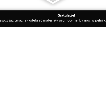
Gratulacje!
awdź już teraz jak odebrać materiały promocyjne, by móc w pełni c
cja i Wycinka Drzew Marcin Rudnicki
 Rudnicki
O firmie:
Pielęgnacja i Wycinka Drzew 
się długą historią, której począ
Krzysztofa Rudnickiego. Obecn
przedsiębiorstwo oferuje kompl
Pokaż więcej >>
drzew na terenie Otwocka, Józ
miejscowości, a także realizuje 
działalności obejmuje specjali
trudnych lokalizacjach, jak ró