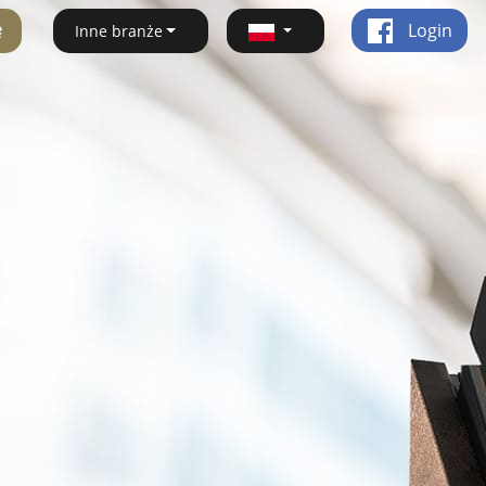
ę
Login
Inne branże