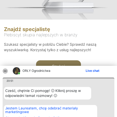
Znajdź specjalistę
Plebiscyt skupia najlepszych w branży
Szukasz specjalisty w pobliżu Ciebie? Sprawdź naszą
wyszukiwarkę. Korzystaj tylko z usług najlepszych!
Szukaj
ORŁY Ogrodnictwa
Live chat
20:51
Cześć, chętnie Ci pomogę! 🙂 Kliknij proszę w
odpowiedni temat rozmowy! 🙂
Organizator plebiscytu
Plebiscyt
Kontakt
Jestem Laureatem, chcę odebrać materiały
Bright Side Solutions sp. z o.
Laureaci
Kontakt
marketingowe
o. sp. k.
Lista
ul. Ruska 22
wszystkich