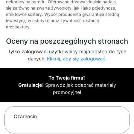
dekoracyjny ogrodu. Oferowane drzewa idealnie nadają
się zarówno na zwarte żywopłoty, jak i jako pojedyncze,
efektowne solitery. Wybór producenta gwarantuje solidną
inwestycję w estetykę oraz żywotność roślinnej
architektury.
Oceny na poszczególnych stronach
Tylko zalogowani użytkownicy maja dostęp do tych
danych.
Kliknij, aby się zalogować.
To Twoja firma
?
Gratulacje!
Sprawdź jak odebrać materiały
promocyjne!
Czarnocin