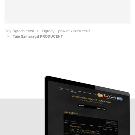
Orły Ogrodnictwa
Ogrody - powiat kazimierski
Tuje Szmaragd PRODUCENT