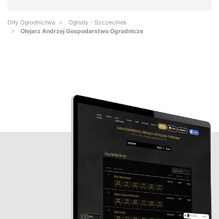
Orły Ogrodnictwa
Ogrody - Szczecinek
Olejarz Andrzej Gospodarstwo Ogrodnicze