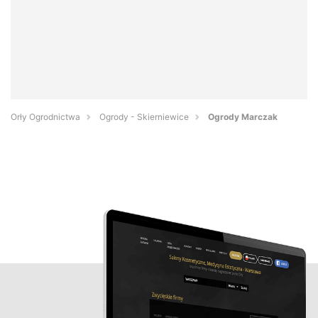
Orły Ogrodnictwa
Ogrody - Skierniewice
Ogrody Marczak