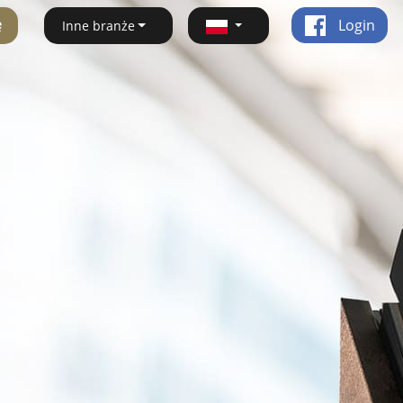
ę
Login
Inne branże