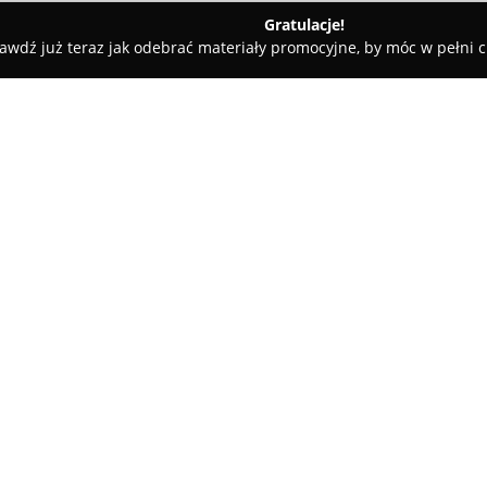
Gratulacje!
awdź już teraz jak odebrać materiały promocyjne, by móc w pełni c
rass - Usługi Ogrodnicze
O firmie:
Ogrody Grass
to firma ogrodnic
realizacji kompleksowych usłu
terenów zielonych. Przedsiębi
Warszawy i okolic, obejmując s
Pokaż więcej >>
Otwock, Wawer oraz Nadarzyn. 
zaangażowaniem oraz precyzją,
aranżacji odpowiadających za
zamawiających.
Zakres usług Ogrody Grass obej