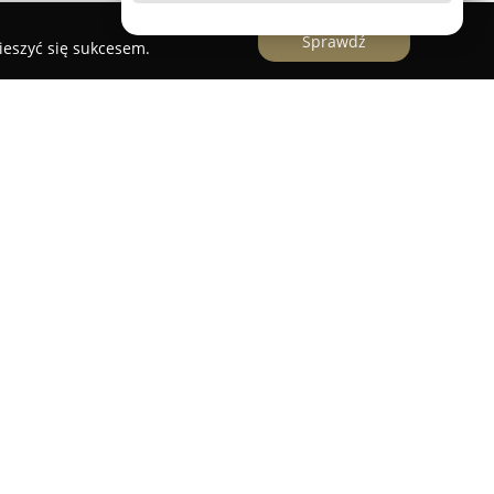
Sprawdź
ieszyć się sukcesem.
za z siedzibą w Józefowie, specjalizująca się w
g związanych z zakładaniem oraz pielęgnacją
orstwo działa przede wszystkim na obszarze
woim zasięgiem miejscowości takie jak Józefów,
Do każdego zlecenia zespół podchodzi z
 koncentrując się na tworzeniu unikatowych
równo warunkom terenowym, jak i oczekiwaniom
muje projektowanie i realizację ogrodów,