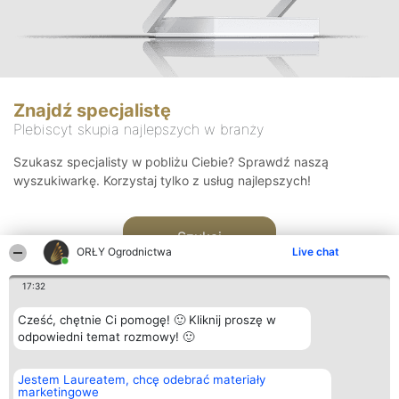
Znajdź specjalistę
Plebiscyt skupia najlepszych w branży
Szukasz specjalisty w pobliżu Ciebie? Sprawdź naszą
wyszukiwarkę. Korzystaj tylko z usług najlepszych!
Szukaj
ORŁY Ogrodnictwa
Live chat
17:32
Cześć, chętnie Ci pomogę! 🙂 Kliknij proszę w
odpowiedni temat rozmowy! 🙂
Organizator plebiscytu
Plebiscyt
Kontakt
Jestem Laureatem, chcę odebrać materiały
Bright Side Solutions sp. z o.
Laureaci
Kontakt
marketingowe
o. sp. k.
Lista