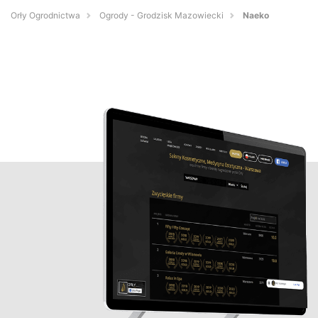
Orły Ogrodnictwa
Ogrody - Grodzisk Mazowiecki
Naeko