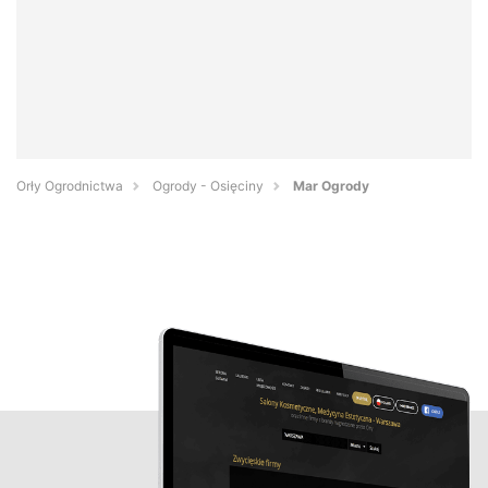
Orły Ogrodnictwa
Ogrody - Osięciny
Mar Ogrody