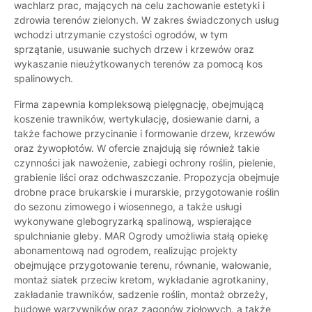
wachlarz prac, mających na celu zachowanie estetyki i
zdrowia terenów zielonych. W zakres świadczonych usług
wchodzi utrzymanie czystości ogrodów, w tym
sprzątanie, usuwanie suchych drzew i krzewów oraz
wykaszanie nieużytkowanych terenów za pomocą kos
spalinowych.
Firma zapewnia kompleksową pielęgnację, obejmującą
koszenie trawników, wertykulację, dosiewanie darni, a
także fachowe przycinanie i formowanie drzew, krzewów
oraz żywopłotów. W ofercie znajdują się również takie
czynności jak nawożenie, zabiegi ochrony roślin, pielenie,
grabienie liści oraz odchwaszczanie. Propozycja obejmuje
drobne prace brukarskie i murarskie, przygotowanie roślin
do sezonu zimowego i wiosennego, a także usługi
wykonywane glebogryzarką spalinową, wspierające
spulchnianie gleby. MAR Ogrody umożliwia stałą opiekę
abonamentową nad ogrodem, realizując projekty
obejmujące przygotowanie terenu, równanie, wałowanie,
montaż siatek przeciw kretom, wykładanie agrotkaniny,
zakładanie trawników, sadzenie roślin, montaż obrzeży,
budowę warzywników oraz zagonów ziołowych, a także