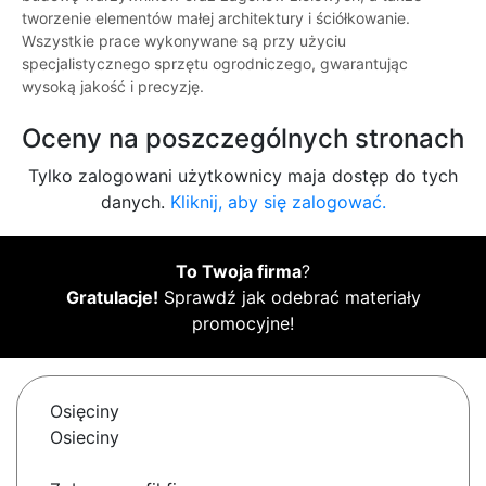
tworzenie elementów małej architektury i ściółkowanie.
Wszystkie prace wykonywane są przy użyciu
specjalistycznego sprzętu ogrodniczego, gwarantując
wysoką jakość i precyzję.
Oceny na poszczególnych stronach
Tylko zalogowani użytkownicy maja dostęp do tych
danych.
Kliknij, aby się zalogować.
To Twoja firma
?
Gratulacje!
Sprawdź jak odebrać materiały
promocyjne!
Osięciny
Osieciny