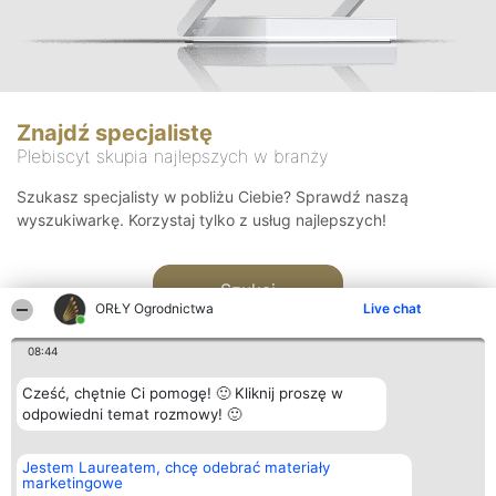
Znajdź specjalistę
Plebiscyt skupia najlepszych w branży
Szukasz specjalisty w pobliżu Ciebie? Sprawdź naszą
wyszukiwarkę. Korzystaj tylko z usług najlepszych!
Szukaj
ORŁY Ogrodnictwa
Live chat
08:44
Cześć, chętnie Ci pomogę! 🙂 Kliknij proszę w
odpowiedni temat rozmowy! 🙂
Organizator plebiscytu
Plebiscyt
Kontakt
Jestem Laureatem, chcę odebrać materiały
Bright Side Solutions sp. z o.
Laureaci
Kontakt
marketingowe
o. sp. k.
Lista