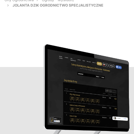
JOLANTA DZIK OGRODNICTWO SPECJALISTYCZNE