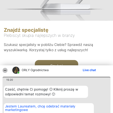
Znajdź specjalistę
Plebiscyt skupia najlepszych w branży
Szukasz specjalisty w pobliżu Ciebie? Sprawdź naszą
wyszukiwarkę. Korzystaj tylko z usług najlepszych!
Szukaj
ORŁY Ogrodnictwa
Live chat
15:20
Cześć, chętnie Ci pomogę! 🙂 Kliknij proszę w
odpowiedni temat rozmowy! 🙂
Organizator plebiscytu
Plebiscyt
Kontakt
Jestem Laureatem, chcę odebrać materiały
Bright Side Solutions sp. z o.
Laureaci
Kontakt
marketingowe
o. sp. k.
Lista