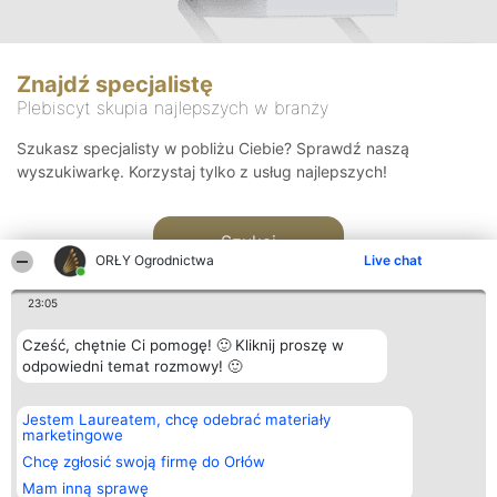
Znajdź specjalistę
Plebiscyt skupia najlepszych w branży
Szukasz specjalisty w pobliżu Ciebie? Sprawdź naszą
wyszukiwarkę. Korzystaj tylko z usług najlepszych!
Szukaj
ORŁY Ogrodnictwa
Live chat
23:05
Cześć, chętnie Ci pomogę! 🙂 Kliknij proszę w
odpowiedni temat rozmowy! 🙂
Organizator plebiscytu
Plebiscyt
Kontakt
Jestem Laureatem, chcę odebrać materiały
Bright Side Solutions sp. z o.
Laureaci
Kontakt
marketingowe
o. sp. k.
Lista
ul. Ruska 22
wszystkich
Chcę zgłosić swoją firmę do Orłów
Wrocław 50-079
Laureatów
Mam inną sprawę
KRS 0000749100 | Regon
Zasady