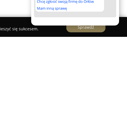
Chcę zgłosić swoją firmę do Orłów
Mam inną sprawę
Sprawdź
ieszyć się sukcesem.
iony punkt sprzedaży artykułów ogrodniczych i
w Strzelcach przy ulicy Polnej 2.
skupia się na zaopatrywaniu pasjonatów
ji oraz rolników w bogaty wachlarz produktów.
różnorodne artykuły niezbędne do prac w
dnicze, nawozy, podłoża, nasiona kwiatów, warzyw