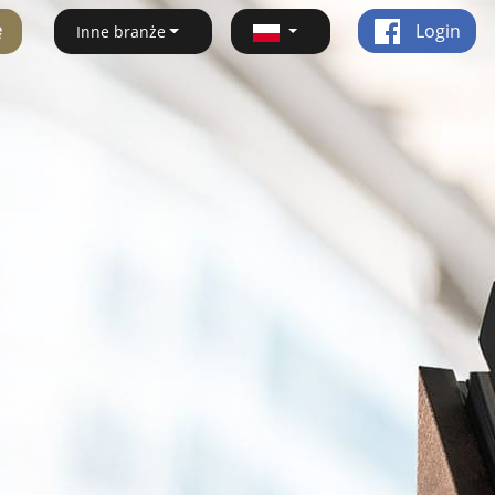
ę
Login
Inne branże