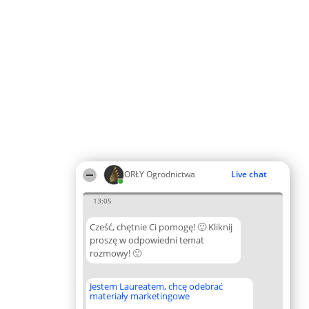
ORŁY Ogrodnictwa
Live chat
13:05
Cześć, chętnie Ci pomogę! 🙂 Kliknij
proszę w odpowiedni temat
rozmowy! 🙂
Jestem Laureatem, chcę odebrać
materiały marketingowe