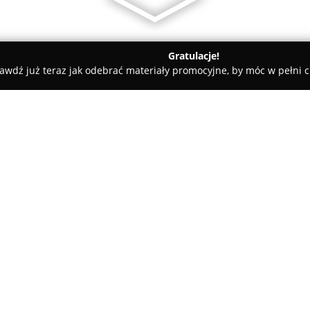
Gratulacje!
awdź już teraz jak odebrać materiały promocyjne, by móc w pełni c
 Polna Strzelce
O firmie:
Centrum Polna Strzelce
to cen
przemysłowych, mieszczący się 
Przedsiębiorstwo od wielu lat 
ogrodnictwa, właścicieli poses
Pokaż więcej >>
W ofercie sklepu znajdują się 
ogrodzie, takie jak wapno ogro