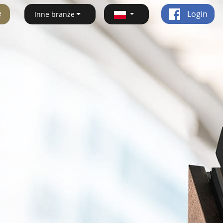
ę
Login
Inne branże