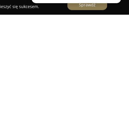
Sprawdź
ieszyć się sukcesem.
akręt
zlokalizowane w Obrowie stanowi
entuzjastom ogrodnictwa oraz osobom ceniącym
ką ofertę, która jest dostosowywana sezonowo z
 się potrzeb klientów oraz warunków
e znajdują się zarówno rozmaite gatunki roślin,
akże różnorodne artykuły ogrodnicze.
eż doniczki w licznych stylach, funkcjonalne
oracje, wspierające tworzenie indywidualnych
e są nasiona, ziemie i specjalistyczne akcesoria
nych przestrzeni. Zielony Zakręt zapewnia