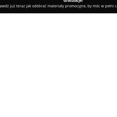
Gratulacje!
awdź już teraz jak odebrać materiały promocyjne, by móc w pełni c
 ogrodnicze Zielony Zakręt
O firmie:
Centrum Ogrodnicze Zielony Z
miejscowy punkt dedykowany 
zieleń. Firma ta posiada szero
uwzględnieniem zmieniających
Pokaż więcej >>
atmosferycznych. W asortymenci
jak i sadzonki oraz kwiaty, a t
Dostępny wybór obejmuje równi
narzędzia ogrodnicze oraz dek
aranżacji ogrodowych. Oferowan
niezbędne do pielęgnacji zielo