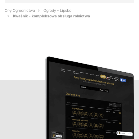
Orły Ogrodnictwa
Ogrody - Lipsko
Kwaśnik - kompleksowa obsługa rolnictwa