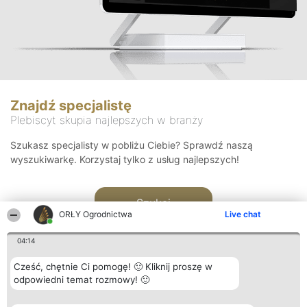
Znajdź specjalistę
Plebiscyt skupia najlepszych w branży
Szukasz specjalisty w pobliżu Ciebie? Sprawdź naszą
wyszukiwarkę. Korzystaj tylko z usług najlepszych!
Szukaj
ORŁY Ogrodnictwa
Live chat
04:14
Cześć, chętnie Ci pomogę! 🙂 Kliknij proszę w
odpowiedni temat rozmowy! 🙂
Organizator plebiscytu
Plebiscyt
Kontakt