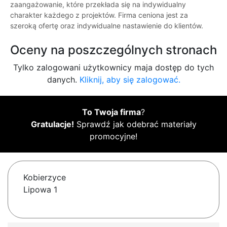
zaangażowanie, które przekłada się na indywidualny
charakter każdego z projektów. Firma ceniona jest za
szeroką ofertę oraz indywidualne nastawienie do klientów.
Oceny na poszczególnych stronach
Tylko zalogowani użytkownicy maja dostęp do tych
danych.
Kliknij, aby się zalogować.
To Twoja firma
?
Gratulacje!
Sprawdź jak odebrać materiały
promocyjne!
Kobierzyce
Lipowa 1