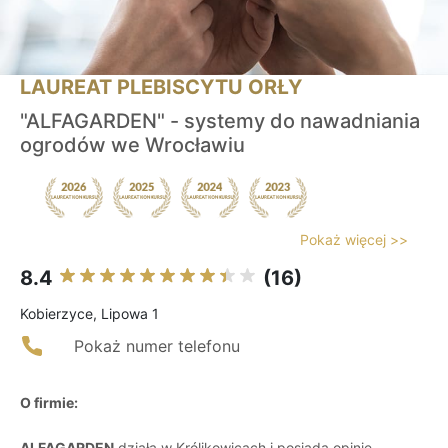
LAUREAT PLEBISCYTU ORŁY
"ALFAGARDEN" - systemy do nawadniania
ogrodów we Wrocławiu
Pokaż więcej >>
8.4
(16)
Kobierzyce, Lipowa 1
Pokaż numer telefonu
O firmie:
ALFAGARDEN
działa w Królikowicach i posiada opinię