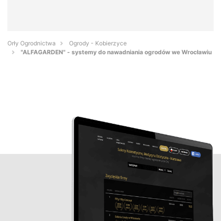
Orły Ogrodnictwa
Ogrody - Kobierzyce
"ALFAGARDEN" - systemy do nawadniania ogrodów we Wrocławiu