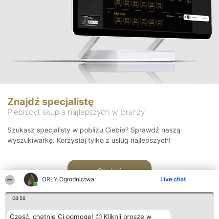
Znajdź specjalistę
Plebiscyt skupia najlepszych w branży
Szukasz specjalisty w pobliżu Ciebie? Sprawdź naszą
wyszukiwarkę. Korzystaj tylko z usług najlepszych!
Szukaj
ORŁY Ogrodnictwa
Live chat
08:56
Cześć, chętnie Ci pomogę! 🙂 Kliknij proszę w