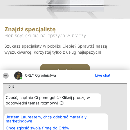
Znajdź specjalistę
Plebiscyt skupia najlepszych w branży
Szukasz specjalisty w pobliżu Ciebie? Sprawdź naszą
wyszukiwarkę. Korzystaj tylko z usług najlepszych!
Szukaj
ORŁY Ogrodnictwa
Live chat
10:13
Cześć, chętnie Ci pomogę! 🙂 Kliknij proszę w
odpowiedni temat rozmowy! 🙂
Organizator plebiscytu
Plebiscyt
Kontakt
Jestem Laureatem, chcę odebrać materiały
Bright Side Solutions sp. z o.
Laureaci
Kontakt
marketingowe
o. sp. k.
Lista
ul. Ruska 22
wszystkich
Chcę zgłosić swoją firmę do Orłów