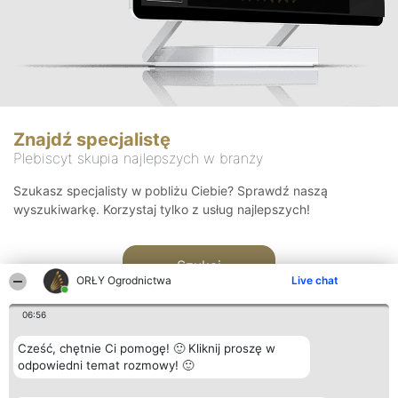
Znajdź specjalistę
Plebiscyt skupia najlepszych w branży
Szukasz specjalisty w pobliżu Ciebie? Sprawdź naszą
wyszukiwarkę. Korzystaj tylko z usług najlepszych!
Szukaj
ORŁY Ogrodnictwa
Live chat
06:56
Cześć, chętnie Ci pomogę! 🙂 Kliknij proszę w
odpowiedni temat rozmowy! 🙂
Organizator plebiscytu
Plebiscyt
Kontakt