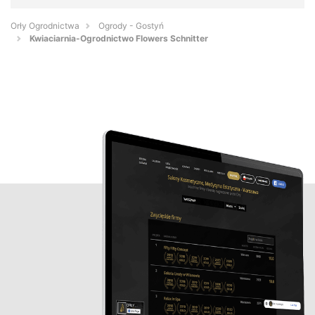
Orły Ogrodnictwa
Ogrody - Gostyń
Kwiaciarnia-Ogrodnictwo Flowers Schnitter