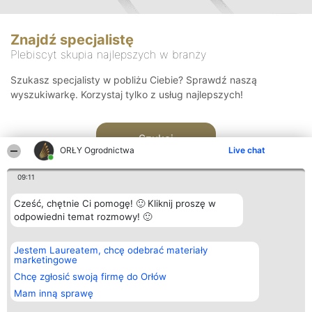
Znajdź specjalistę
Plebiscyt skupia najlepszych w branży
Szukasz specjalisty w pobliżu Ciebie? Sprawdź naszą
wyszukiwarkę. Korzystaj tylko z usług najlepszych!
Szukaj
ORŁY Ogrodnictwa
Live chat
09:11
Cześć, chętnie Ci pomogę! 🙂 Kliknij proszę w
odpowiedni temat rozmowy! 🙂
Organizator plebiscytu
Plebiscyt
Kontakt
Jestem Laureatem, chcę odebrać materiały
Bright Side Solutions sp. z o.
Laureaci
Kontakt
marketingowe
o. sp. k.
Lista
ul. Ruska 22
wszystkich
Chcę zgłosić swoją firmę do Orłów
Wrocław 50-079
Laureatów
Mam inną sprawę
KRS 0000749100 | Regon
Zasady
381313360 | NIP 8943132676
Regulamin