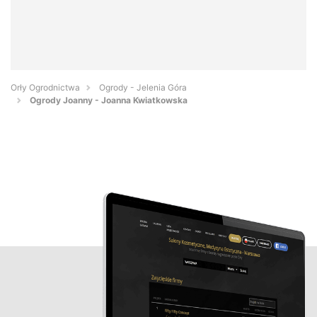
Orły Ogrodnictwa
Ogrody - Jelenia Góra
Ogrody Joanny - Joanna Kwiatkowska