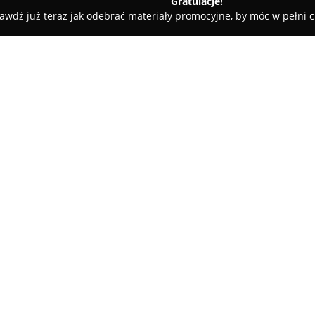
Gratulacje!
awdź już teraz jak odebrać materiały promocyjne, by móc w pełni c
Meble Ogrodowe z Technorattanu
O firmie:
Meble Ogrodowe z Technorat
klasy mebli przeznaczonych do
Makowie Mazowieckim oraz pobl
specjalizuje się w tworzeniu so
Pokaż więcej >>
z technorattanu, czyli syntety
naturalnego rattanu z wyjątko
Meble ogrodowe tej marki odzn
słoneczne, opady deszczu czy 
formę przez wiele sezonów be
firmy często trafia również do 