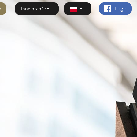
ę
Login
Inne branże