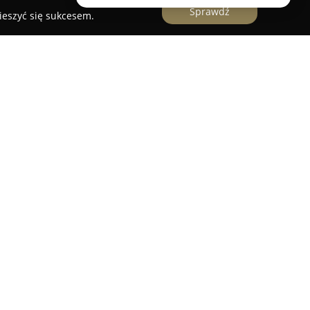
Sprawdź
ieszyć się sukcesem.
tanu
to firma zajmująca się produkcją wysokiej
 przestrzeni ogrodowej, balkonowej i tarasowej w
iskich miejscowościach. Przedsiębiorstwo
lidnych stołów, krzeseł, foteli i kanap wykonanych
cznego materiału łączącego walory estetyczne
wą odpornością na czynniki atmosferyczne.
aczają się wytrzymałością na promieniowanie
mróz, dzięki czemu zachowują swój kolor oraz
z potrzeby sezonowej renowacji. Wyposażenie
pubów, restauracji i hoteli, co potwierdza