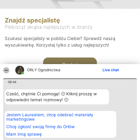
Znajdź specjalistę
Plebiscyt skupia najlepszych w branży
Szukasz specjalisty w pobliżu Ciebie? Sprawdź naszą
wyszukiwarkę. Korzystaj tylko z usług najlepszych!
Szukaj
ORŁY Ogrodnictwa
Live chat
08:44
Cześć, chętnie Ci pomogę! 🙂 Kliknij proszę w
odpowiedni temat rozmowy! 🙂
Organizator plebiscytu
Plebiscyt
Kontakt
Jestem Laureatem, chcę odebrać materiały
Bright Side Solutions sp. z o.
Laureaci
Kontakt
marketingowe
o. sp. k.
Lista
ul. Ruska 22
wszystkich
Chcę zgłosić swoją firmę do Orłów
Wrocław 50-079
Laureatów
Mam inną sprawę
KRS 0000749100 | Regon
Zasady
381313360 | NIP 8943132676
Regulamin