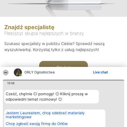
Znajdź specjalistę
Plebiscyt skupia najlepszych w branży
Szukasz specjalisty w pobliżu Ciebie? Sprawdź naszą
wyszukiwarkę. Korzystaj tylko z usług najlepszych!
Szukaj
ORŁY Ogrodnictwa
Live chat
19:58
Cześć, chętnie Ci pomogę! 🙂 Kliknij proszę w
odpowiedni temat rozmowy! 🙂
Organizator plebiscytu
Plebiscyt
Kontakt
Jestem Laureatem, chcę odebrać materiały
Bright Side Solutions sp. z o.
Laureaci
Kontakt
marketingowe
o. sp. k.
Lista
ul. Ruska 22
wszystkich
Chcę zgłosić swoją firmę do Orłów
Wrocław 50-079
Laureatów