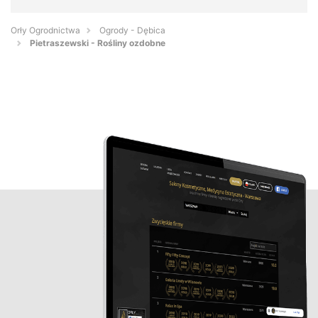
Orły Ogrodnictwa
Ogrody - Dębica
Pietraszewski - Rośliny ozdobne