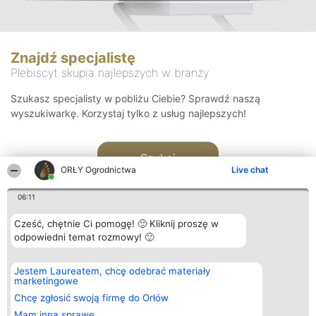
Znajdź specjalistę
Plebiscyt skupia najlepszych w branży
Szukasz specjalisty w pobliżu Ciebie? Sprawdź naszą
wyszukiwarkę. Korzystaj tylko z usług najlepszych!
Szukaj
ORŁY Ogrodnictwa
Live chat
06:11
Cześć, chętnie Ci pomogę! 🙂 Kliknij proszę w
odpowiedni temat rozmowy! 🙂
Organizator plebiscytu
Plebiscyt
Kontakt
Jestem Laureatem, chcę odebrać materiały
Bright Side Solutions sp. z o.
Laureaci
Kontakt
marketingowe
o. sp. k.
Lista
ul. Ruska 22
wszystkich
Chcę zgłosić swoją firmę do Orłów
Wrocław 50-079
Laureatów
Mam inną sprawę
KRS 0000749100 | Regon
Zasady