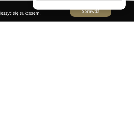
Sprawdź
ieszyć się sukcesem.
niczo - Budowlanego PROFIT
to uznana firma z
od 2021 roku, specjalizująca się w wynajmie
ędzi przeznaczonych zarówno do ogrodnictwa, jak
ment obejmuje między innymi kosiarki spalinowe,
maszyny budowlane, do których należą
e, agregaty prądotwórcze oraz młoty
ż możliwość wypożyczenia sprzętu czyszczącego,
czy odkurzacze przemysłowe marki Karcher, jak