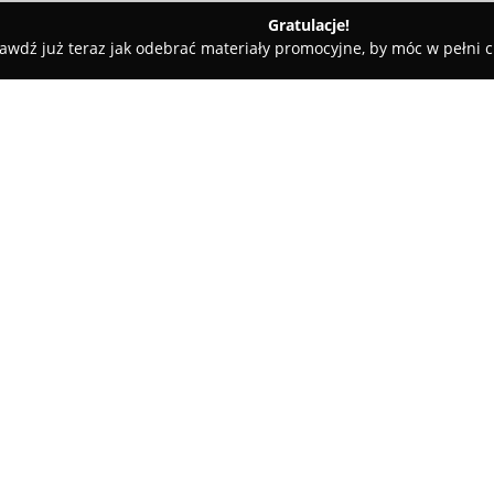
Gratulacje!
awdź już teraz jak odebrać materiały promocyjne, by móc w pełni c
alnia Sprzętu Ogrodniczo - Budowlanego „PROFIT”
 - Budowlanego
O firmie:
Wypożyczalnia Sprzętu Ogrod
siedzibą w Łowiczu działająca 
profesjonalnych maszyn i narz
i prac budowlanych. Jej asorty
glebogryzarki, zaawansowane 
Pokaż więcej >>
zagęszczarki, wiertnice glebow
wyburzeniowe.
Oferta PROFIT obejmuje równie
takiego jak myjki ciśnieniowe 