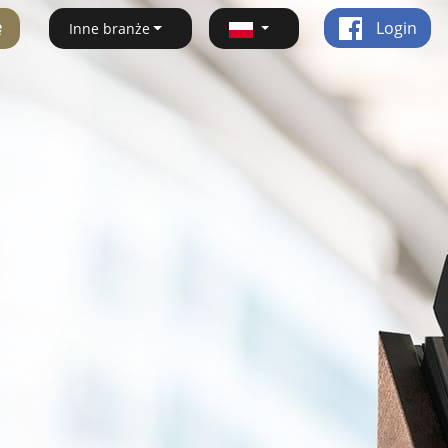
ę
Login
Inne branże