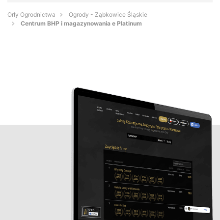
Orły Ogrodnictwa
Ogrody - Ząbkowice Śląskie
Centrum BHP i magazynowania e Platinum