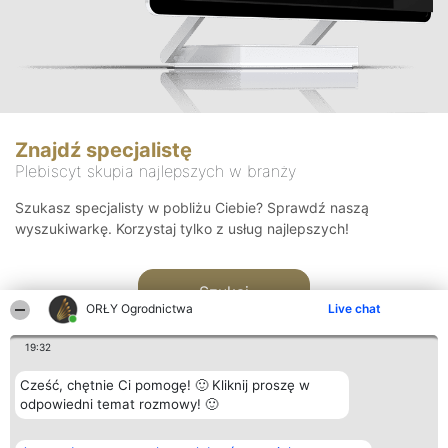
Znajdź specjalistę
Plebiscyt skupia najlepszych w branży
Szukasz specjalisty w pobliżu Ciebie? Sprawdź naszą
wyszukiwarkę. Korzystaj tylko z usług najlepszych!
Szukaj
ORŁY Ogrodnictwa
Live chat
19:32
Cześć, chętnie Ci pomogę! 🙂 Kliknij proszę w
odpowiedni temat rozmowy! 🙂
Organizator plebiscytu
Plebiscyt
Kontakt