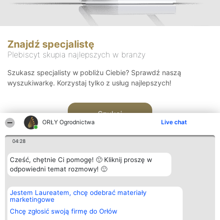
Znajdź specjalistę
Plebiscyt skupia najlepszych w branży
Szukasz specjalisty w pobliżu Ciebie? Sprawdź naszą
wyszukiwarkę. Korzystaj tylko z usług najlepszych!
Szukaj
ORŁY Ogrodnictwa
Live chat
04:28
Cześć, chętnie Ci pomogę! 🙂 Kliknij proszę w
odpowiedni temat rozmowy! 🙂
Organizator plebiscytu
Plebiscyt
Kontakt
Jestem Laureatem, chcę odebrać materiały
Bright Side Solutions sp. z o.
Laureaci
Kontakt
marketingowe
o. sp. k.
Lista
ul. Ruska 22
wszystkich
Chcę zgłosić swoją firmę do Orłów
Wrocław 50-079
Laureatów